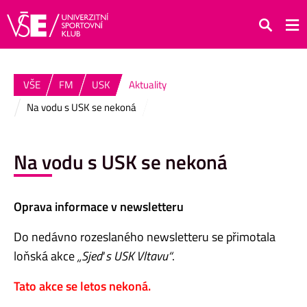
Hledat
VŠE
FM
USK
Aktuality
Na vodu s USK se nekoná
Na vodu s USK se nekoná
Oprava informace v newsletteru
Do nedávno rozeslaného newsletteru se přimotala
loňská akce
„Sjeď s USK Vltavu“
.
Tato akce se letos nekoná.