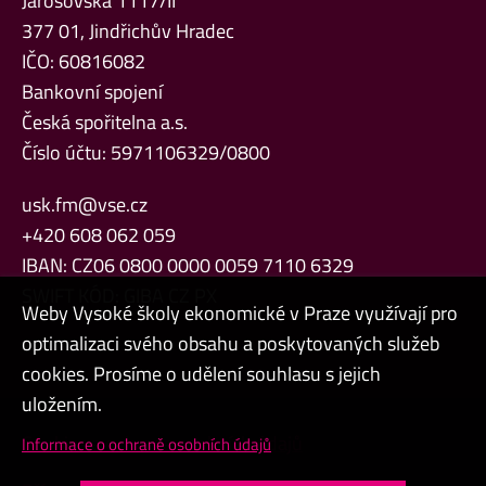
Jarošovská 1117/II
377 01, Jindřichův Hradec
IČO: 60816082
Bankovní spojení
Česká spořitelna a.s.
Číslo účtu: 5971106329/0800
usk.fm@vse.cz
+420 608 062 059
IBAN: CZ06 0800 0000 0059 7110 6329
SWIFT KÓD: GIBA CZ PX
Weby Vysoké školy ekonomické v Praze využívají pro
optimalizaci svého obsahu a poskytovaných služeb
cookies. Prosíme o udělení souhlasu s jejich
uložením.
Cookies a ochrana osobních údajů
Informace o ochraně osobních údajů